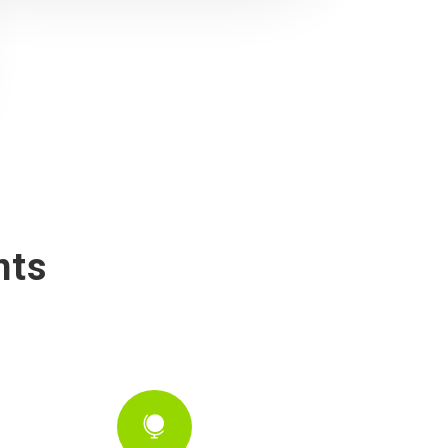
nts
