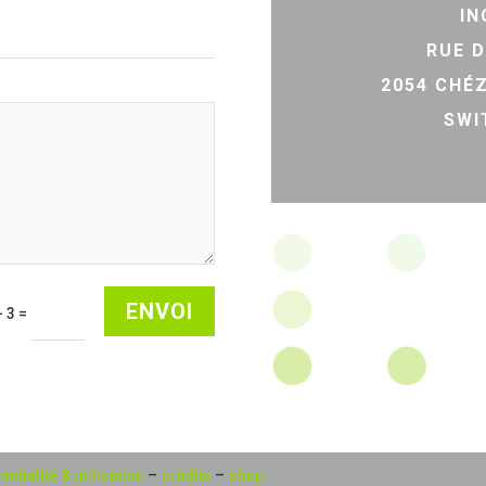
IN
RUE D
2054 CHÉ
SWI
ENVOI
+ 3
=
entialité & utilisation
–
crédits
–
shop