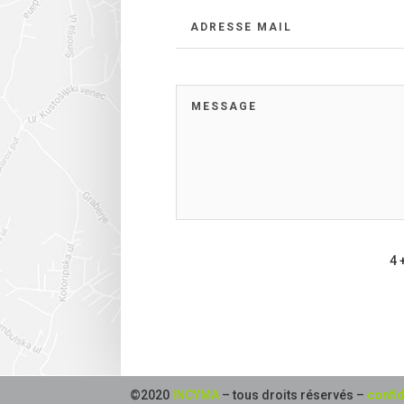
4 
©2020
INCYMA
– tous droits réservés –
confid